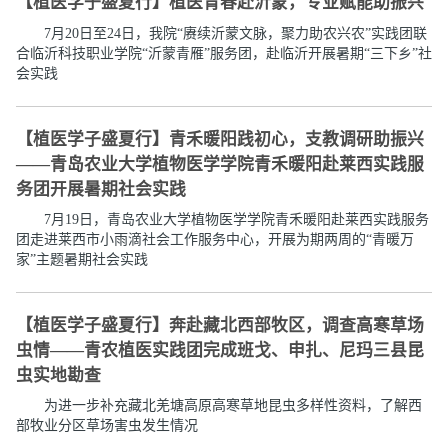
【植医学子盛夏行】植医青春赴沂蒙，专业赋能助振兴
7月20日至24日，我院“赓续沂蒙文脉，聚力助农兴农”实践团联
合临沂科技职业学院“沂蒙青雁”服务团，赴临沂开展暑期“三下乡”社
会实践
【植医学子盛夏行】青禾暖阳践初心，支教调研助振兴
——青岛农业大学植物医学学院青禾暖阳赴莱西实践服
务团开展暑期社会实践
7月19日，青岛农业大学植物医学学院青禾暖阳赴莱西实践服务
团走进莱西市小雨滴社会工作服务中心，开展为期两周的“青暖万
家”主题暑期社会实践
【植医学子盛夏行】奔赴藏北西部牧区，调查高寒草场
虫情——青农植医实践团完成班戈、申扎、尼玛三县昆
虫实地勘查
为进一步补充藏北羌塘高原高寒草地昆虫多样性资料，了解西
部牧业分区草场害虫发生情况