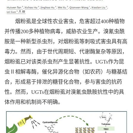
烟粉虱是全球性农业害虫，危害超过400种植物
并传播200多种植物病毒，威胁农业生产。溴氰虫酰
胺是一种新型杀虫剂，对烟粉虱等刺吸式害虫具有高
毒力。然而，由于世代周期短、代谢酶复杂等原因，
烟粉虱已对该类杀虫剂产生显著抗性。UGTs作为昆
虫Ⅱ相解毒酶，催化异源化合物（如农药）与糖基结
合，形成易于排泄的糖苷化合物，参与害虫的抗药
性。然而，UGTs在烟粉虱对溴氰虫酰胺抗性中的具
体作用和机制尚不明确。