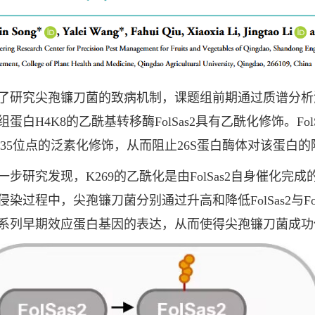
究尖孢镰刀菌的致病机制，课题组前期通过质谱分析
蛋白H4K8的乙酰基转移酶FolSas2具有乙酰化修饰。Fol
335位点的泛素化修饰，从而阻止26S蛋白酶体对该蛋白的
研究发现，K269的乙酰化是由FolSas2自身催化完成的
染过程中，尖孢镰刀菌分别通过升高和降低FolSas2与FolS
系列早期效应蛋白基因的表达，从而使得尖孢镰刀菌成功